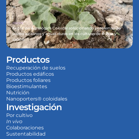
CROPS
Nutrición Agrológica Coloidal solucionando problemas de 
suelos alcalinos y aguas duras en los cultivos de melón y 
sandía
Productos
Recuperación de suelos
Productos edáficos
Productos foliares
Bioestimulantes
Nutrición
Nanoporters® coloidales
Investigación
Por cultivo
In vivo
Colaboraciones
Sustentabilidad