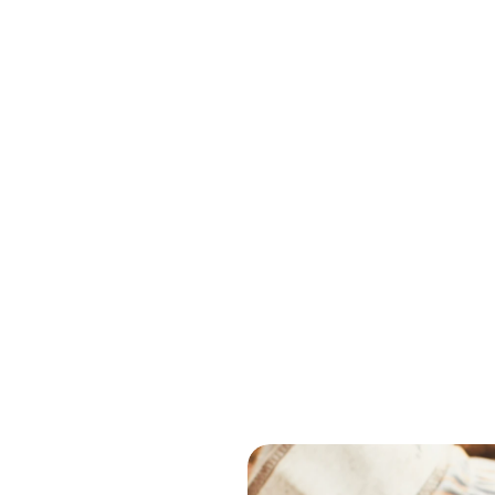
iatamente de los nutrientes cuand
Ver productos
Recuperaciôn 
Nanoporters® 
Productos
de suelo
coloidales