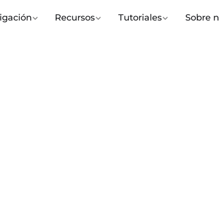
igación
Recursos
Tutoriales
Sobre n
n avanzada para tus
gral de Nutrición Coloidal SINC® pe