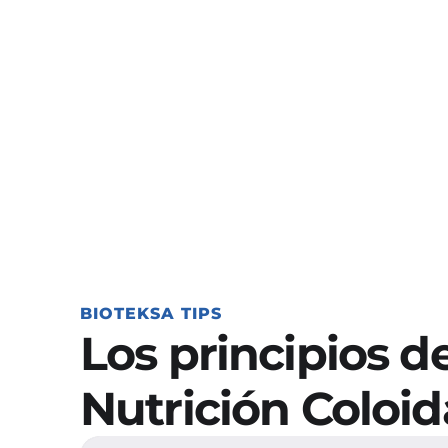
Hiperpro
cultivos
Conoce cómo SINC®
de estrés biótico y
por qué es import
Descubre c
BIOTEKSA TIPS
Los principios d
Nutrición Coloid