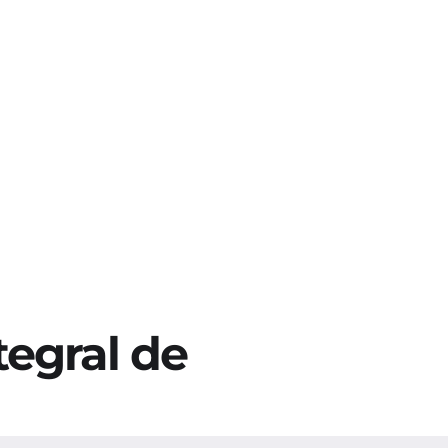
de agua
a a reducir la 
ia por los 
egral de 