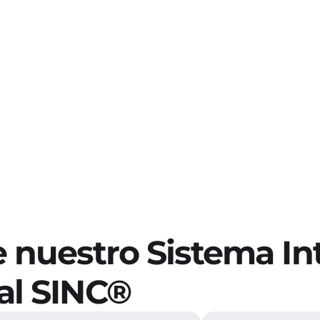
ducción de 
Menor uso 
 ayuda a que el nivel 
Conoce cómo SINC® ayud
 abiótico se reduzca y 
cantidad de agua necesar
ante reducirlo.
cultivos.
ómo
Descubre cómo
e nuestro Sistema Int
al SINC®