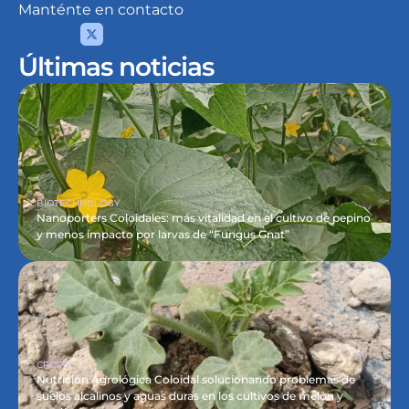
Manténte en contacto
Últimas noticias
BIOTECHNOLOGY
Nanoporters Coloidales: más vitalidad en el cultivo de pepino 
y menos impacto por larvas de “Fungus Gnat”
CROPS
Nutrición Agrológica Coloidal solucionando problemas de 
suelos alcalinos y aguas duras en los cultivos de melón y 