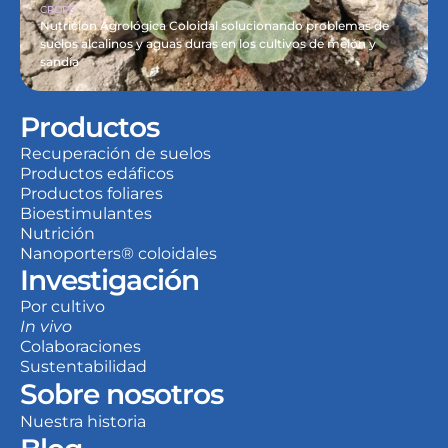
CROPS
Nutrición Agrológica Coloidal solucionando problemas de 
suelos alcalinos y aguas duras en los cultivos de melón y 
sandía
Productos
Recuperación de suelos
Productos edáficos
Productos foliares
Bioestimulantes
Nutrición
Nanoporters® coloidales
Investigación
Por cultivo
In vivo
Colaboraciones
Sustentabilidad
Sobre nosotros
Nuestra historia