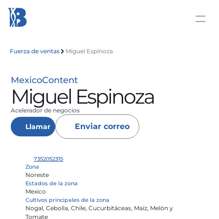
Fuerza de ventas
Miguel Espinoza
Mexico
Content
Miguel Espinoza
Acelerador de negocios
Enviar correo
Llamar
7352052315
Zona
Noreste
Estados de la zona
Mexico
Cultivos principales de la zona
Nogal, Cebolla, Chile, Cucurbitáceas, Maíz, Melón y 
Tomate