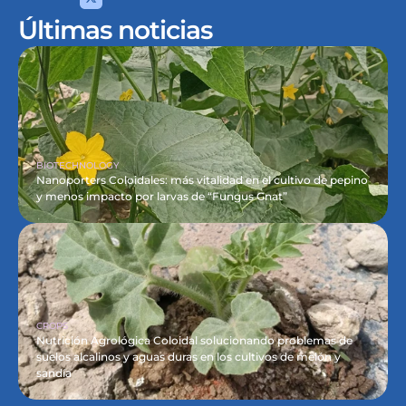
Últimas noticias
BIOTECHNOLOGY
Nanoporters Coloidales: más vitalidad en el cultivo de pepino 
y menos impacto por larvas de “Fungus Gnat”
CROPS
Nutrición Agrológica Coloidal solucionando problemas de 
suelos alcalinos y aguas duras en los cultivos de melón y 
sandía