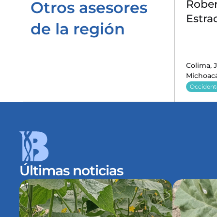
Rober
Otros asesores 
Estra
de la región 
Colima, J
Michoacá
Occident
Últimas noticias