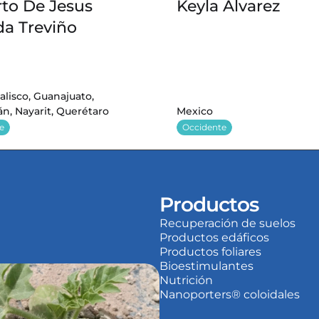
to De Jesus 
Keyla Álvarez 
da Treviño
alisco, Guanajuato, 
n, Nayarit, Querétaro
Mexico
e
Occidente
Productos
Recuperación de suelos
Productos edáficos
Productos foliares
Bioestimulantes
Nutrición
Nanoporters® coloidales