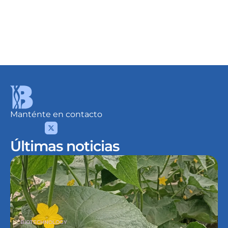
Detalles
Desde
USD 10.67
/Lt.
Manténte en contacto
Últimas noticias
BIOTECHNOLOGY