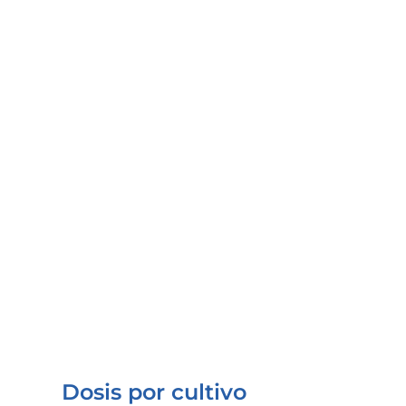
NUBIOTEK® HYPER CaB 
USD 7,640.00
1,000 Lt.
NUBIOTEK® HYPER CaB 
USD 7.53
A granel* Por Lt.
Dosis por cultivo