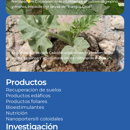
Nanoporters Coloidales: más vitalidad en el cultivo de pepino 
y menos impacto por larvas de “Fungus Gnat”
CROPS
Nutrición Agrológica Coloidal solucionando problemas de 
suelos alcalinos y aguas duras en los cultivos de melón y 
sandía
Productos
Recuperación de suelos
Productos edáficos
Productos foliares
Bioestimulantes
Nutrición
Nanoporters® coloidales
Investigación