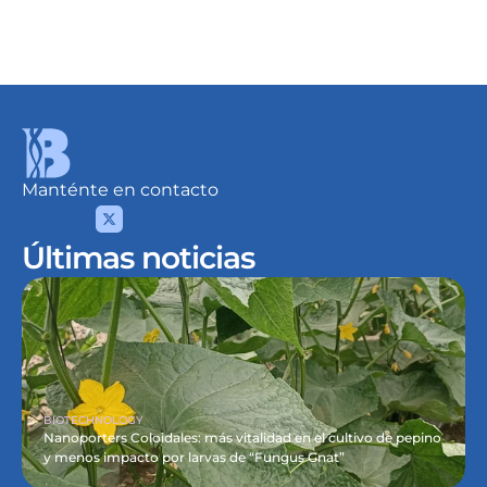
Detalles
Desde
USD 10.09
/Lt.
Manténte en contacto
Últimas noticias
BIOTECHNOLOGY
Nanoporters Coloidales: más vitalidad en el cultivo de pepino 
y menos impacto por larvas de “Fungus Gnat”