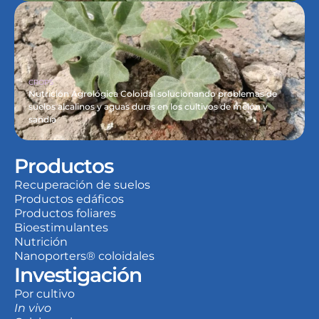
CROPS
Nutrición Agrológica Coloidal solucionando problemas de 
suelos alcalinos y aguas duras en los cultivos de melón y 
sandía
Productos
Recuperación de suelos
Productos edáficos
Productos foliares
Bioestimulantes
Nutrición
Nanoporters® coloidales
Investigación
Por cultivo
In vivo