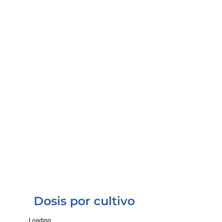
NUBIOTEK® ULTRA Fe
USD 6,210.00
1,000 Lt.
NUBIOTEK® ULTRA Fe
USD 6.10
A granel* Por Lt.
Dosis por cultivo
Loading...