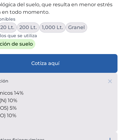
lógica del suelo, que resulta en menor estrés 
ta en todo momento. 
onibles
20 Lt.
200 Lt.
1,000 Lt.
Granel
los que se utiliza
ión de suelo
Cotiza aquí
ción
micos 14%
(N) 10%
2O5) 5%
2O) 10%