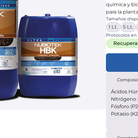
química y bio
para la plan
Tamaños disp
1 Lt.
5 Lt.
Protocolos en 
Recuperac
Composi
Ácidos Hú
Nitrógeno 
Fósforo (P
Potasio (K