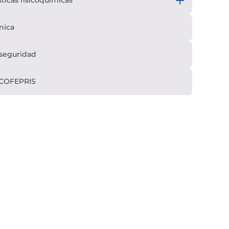
sticas fisicoquímicas
nica
 seguridad
 COFEPRIS