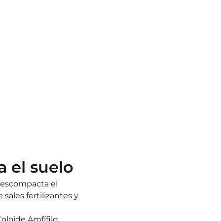
a el suelo
descompacta el 
sales fertilizantes y 
oloide Amfífilo 