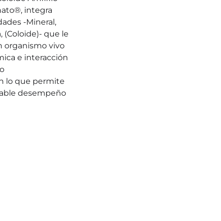
to®, integra 
des -Mineral, 
 (Coloide)- que le 
n organismo vivo
ca e interacción 
lo
n lo que permite 
alable desempeño