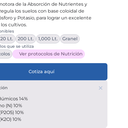
motora de la Absorción de Nutrientes y 
 Regula los suelos con base coloidal de 
sforo y Potasio, para lograr un excelente 
los cultivos.
onibles
20 Lt.
200 Lt.
1,000 Lt.
Granel
los que se utiliza
colos
Ver protocolos de Nutrición
Cotiza aquí
ción
Húmicos 14%
no (N) 10%
 (P2O5) 10%
(K2O) 10%