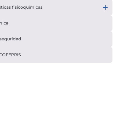
sticas fisicoquímicas
nica
 seguridad
 COFEPRIS