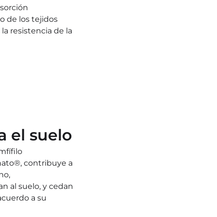
sorción
de los tejidos 
 resistencia de la 
a el suelo
ífilo 
to®, contribuye a 
no,
an al suelo, y cedan 
acuerdo a su 