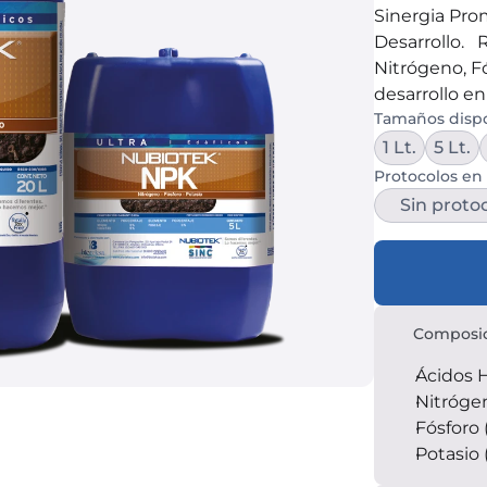
Sinergia Pro
Desarrollo.  
Nitrógeno, Fó
desarrollo en 
Tamaños disp
1 Lt.
5 Lt.
Protocolos en 
Sin proto
Composi
Ácidos 
Nitróge
Fósforo
Potasio 