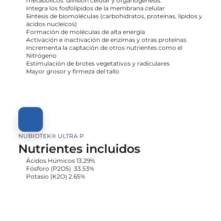
metabólicos: división celular y organogénesis.
Integra los fosfolípidos de la membrana celular
Síntesis de biomoléculas (carbohidratos, proteínas, lípidos y 
ácidos nucleicos)
Formación de moléculas de alta energía
Activación e inactivación de enzimas y otras proteínas
Incrementa la captación de otros nutrientes como el 
Nitrógeno
Estimulación de brotes vegetativos y radiculares
Mayor grosor y firmeza del tallo
NUBIOTEK® ULTRA P
Nutrientes incluidos
Ácidos Húmicos 13.29%
Fósforo (P2O5)  33.53%
Potasio (K2O) 2.65%