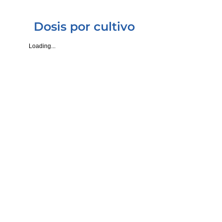
NUBIOTEK® ULTRA P
USD 7.34
A granel* Por Lt.
Dosis por cultivo
Loading...