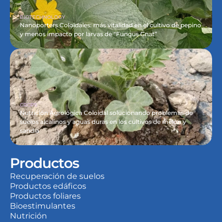
BIOTECHNOLOGY
Nanoporters Coloidales: más vitalidad en el cultivo de pepino 
y menos impacto por larvas de “Fungus Gnat”
CROPS
Nutrición Agrológica Coloidal solucionando problemas de 
suelos alcalinos y aguas duras en los cultivos de melón y 
sandía
Productos
Recuperación de suelos
Productos edáficos
Productos foliares
Bioestimulantes
Nutrición