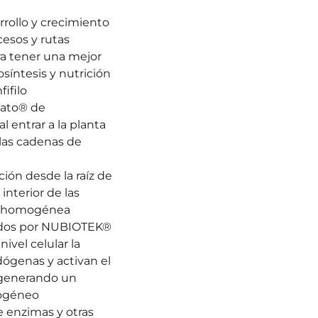
rollo y crecimiento 
cesos y rutas 
a tener una mejor 
osíntesis y nutrición
filo 
ato® de 
ntrar a la planta 
las cadenas de 
ión desde la raíz de 
nterior de las 
ma homogénea
ados por NUBIOTEK® 
vel celular la 
genas y activan el 
generando un 
mogéneo
e enzimas y otras 