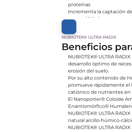
proteínas
Incrementa la captación de
como el Nitrógeno
Estimulación de brotes vege
radiculares
NUBIOTEK® ULTRA RADIX
Mayor grosor y firmeza del t
Beneficios par
NUBIOTEK® ULTRA RADIX al
desarrollo óptimo de raíces 
erosión del suelo.
Por su alto contenido de 
promueve rápidamente el i
catiónico de nutrientes en 
El Nanoporter® Coloide Amfi
Enantiomórfico® Humalen
NUBIOTEK® ULTRA RADIX me
natural arcillo-húmico-cálci
NUBIOTEK® ULTRA RADIX per