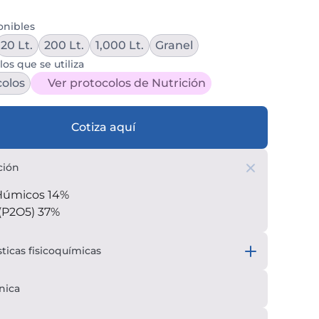
onibles
20 Lt.
200 Lt.
1,000 Lt.
Granel
los que se utiliza
colos
Ver protocolos de Nutrición
Cotiza aquí
ción
Húmicos 14%
 (P2O5) 37%
sticas fisicoquímicas
nica