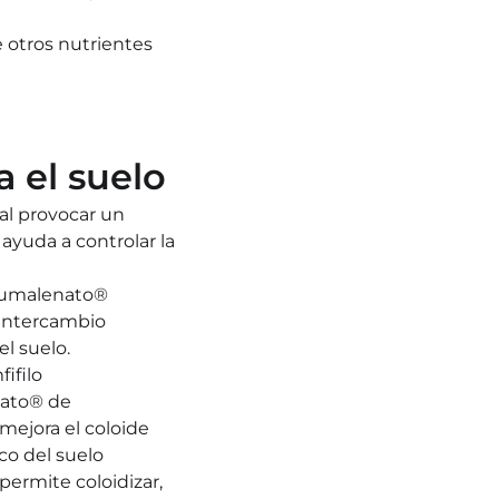
 otros nutrientes 
tativos y 
allo
a el suelo
 provocar un 
ayuda a controlar la 
Humalenato® 
ntercambio 
el suelo.
filo 
ato® de 
jora el coloide 
co del suelo
mite coloidizar, 