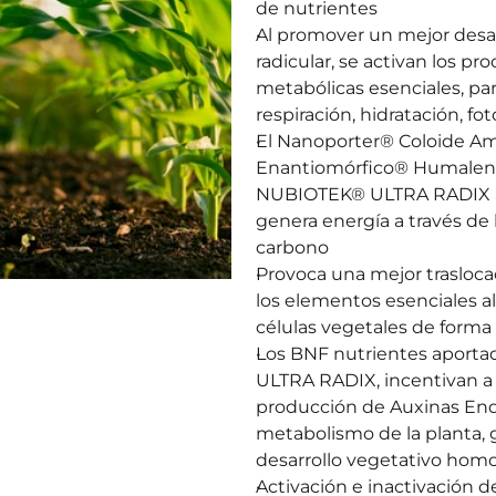
de nutrientes
Al promover un mejor desar
radicular, se activan los pro
metabólicas esenciales, par
respiración, hidratación, fot
El Nanoporter® Coloide Amfi
Enantiomórfico® Humalen
NUBIOTEK® ULTRA RADIX al e
genera energía a través de 
carbono
Provoca una mejor traslocac
los elementos esenciales al i
células vegetales de for
Los BNF nutrientes aport
ULTRA RADIX, incentivan a ni
producción de Auxinas Endó
metabolismo de la planta, 
desarrollo vegetativo ho
Activación e inactivación d