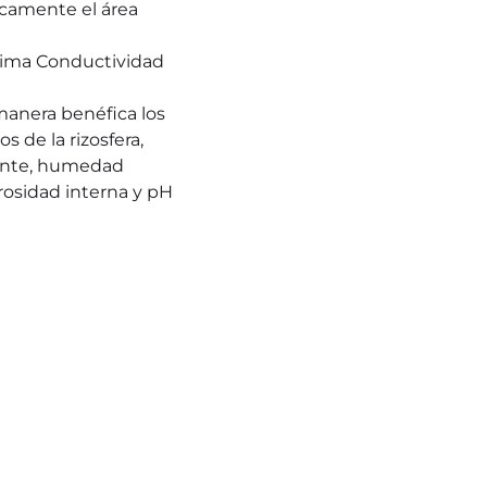
icamente el área 
ima Conductividad 
anera benéfica los 
 de la rizosfera, 
ente, humedad 
orosidad interna y pH