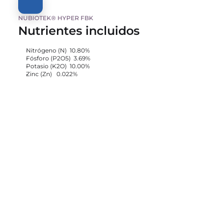
NUBIOTEK® HYPER FBK
Nutrientes incluidos
Nitrógeno (N)  10.80%
Fósforo (P2O5)  3.69%
Potasio (K2O)  10.00%
Zinc (Zn)   0.022%
NUBIOTEK® HYPER FBK
Precios
Cotiza aquí