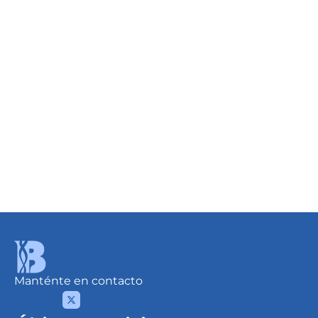
Optimizador de Fotosíntesis
Detalles
Desde
USD 10.67
/Lt.
Manténte en contacto