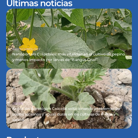
Últimas noticias
BIOTECHNOLOGY
Nanoporters Coloidales: más vitalidad en el cultivo de pepino 
y menos impacto por larvas de “Fungus Gnat”
CROPS
Nutrición Agrológica Coloidal solucionando problemas de 
suelos alcalinos y aguas duras en los cultivos de melón y 
sandía