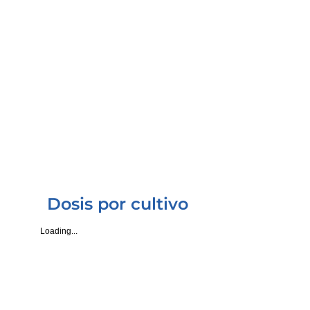
NUBIOTEK® HYPER FBK
USD 7.60
A granel* Por Lt.
Dosis por cultivo
Loading...