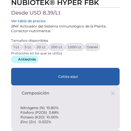
NUBIOTEK® HYPER FBK
Desde USD 8.39/Lt
Ver tabla de precios
BNF Activador del Sistema Inmunológico de la Planta. 
Corrector nutrimental.

Tamaños disponibles
1 Lt.
5 Lt.
20 Lt.
200 Lt.
1,000 Lt.
Granel
Protocolos en los que se utiliza
Antiestrés
Cotiza aquí
Composición
Nitrógeno (N)  10.80%
Fósforo (P2O5)  3.69%
Potasio (K2O)  10.00%
Zinc (Zn)   0.022%