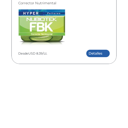
Corrector Nutrimental
Detalles
Desde
USD 8.39
/Lt.
NUBIOTEK® HYPER Fe+Mg
Activador de Clorofila