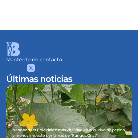
hiperproducción
Atmósfera
Fomentar la armonía en la base del cultivo, 
Aprovechar los 
empezando por no estorbar y no dañar 
impulsando el d
estos 3 procesos.
los factores be
Manténte en contacto
Últimas noticias
BIOTECHNOLOGY
Nanoporters Coloidales: más vitalidad en el cultivo de pepino 
y menos impacto por larvas de “Fungus Gnat”