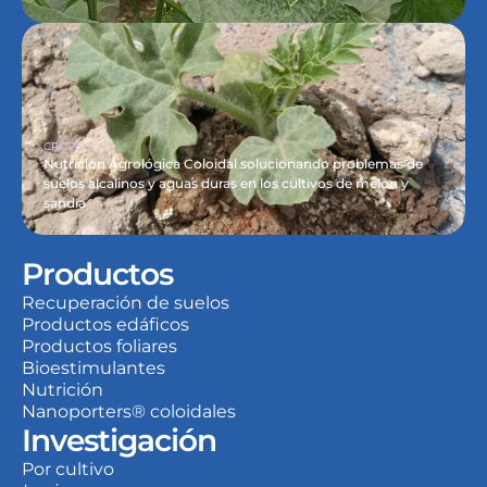
CROPS
Nutrición Agrológica Coloidal solucionando problemas de 
suelos alcalinos y aguas duras en los cultivos de melón y 
sandía
Productos
Recuperación de suelos
Productos edáficos
Productos foliares
Bioestimulantes
Nutrición
Nanoporters® coloidales
Investigación
Por cultivo