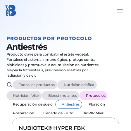
PRODUCTOS POR PROTOCOLO
Antiestrés
Producto clave para combatir el estrés vegetal. 
Fortalece el sistema inmunológico, protege contra 
biobicidas y promueve la acumulación de nutrientes. 
Mejora la fotosíntesis, previniendo el estrés por 
radiación y calor.
Todos los productos 
Nutrición edáfica 
Nutrición foliar 
Bioestimulantes 
Protocolos
Recuperación de suelo 
Antiestrés 
Floración 
Polinización 
Llenado de Fruto 
BioPIP Maíz 
NUBIOTEK® HYPER FBK