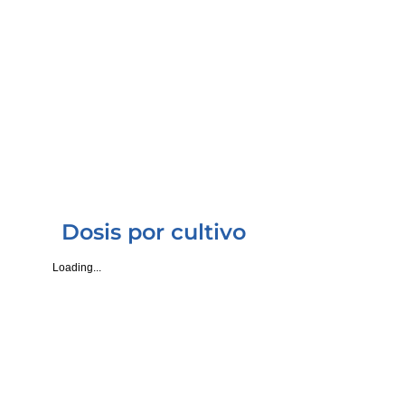
NUBIOTEK® HYPER P
USD 10.77
A granel* Por Lt.
Dosis por cultivo
Loading...