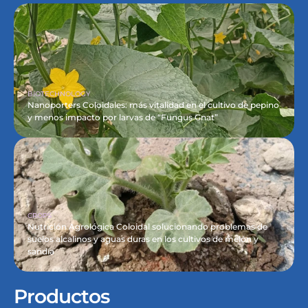
BIOTECHNOLOGY
Nanoporters Coloidales: más vitalidad en el cultivo de pepino 
y menos impacto por larvas de “Fungus Gnat”
CROPS
Nutrición Agrológica Coloidal solucionando problemas de 
suelos alcalinos y aguas duras en los cultivos de melón y 
sandía
Productos