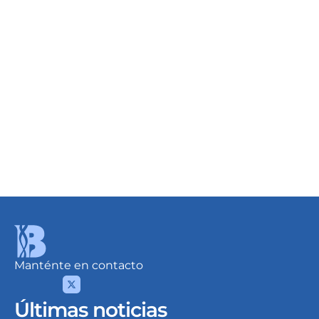
BNF Especialidades
Detalles
Desde
USD 10.93
/Lt.
Manténte en contacto
Últimas noticias