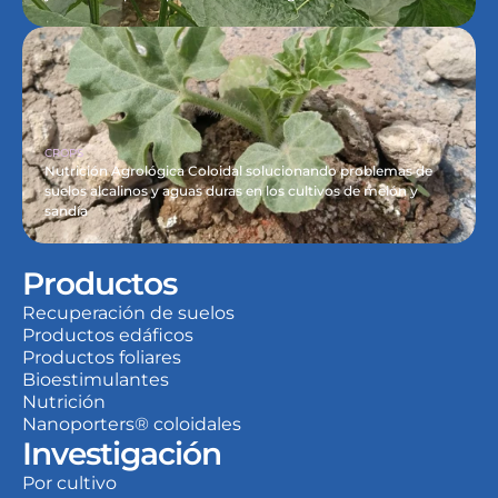
CROPS
Nutrición Agrológica Coloidal solucionando problemas de 
suelos alcalinos y aguas duras en los cultivos de melón y 
sandía
Productos
Recuperación de suelos
Productos edáficos
Productos foliares
Bioestimulantes
Nutrición
Nanoporters® coloidales
Investigación
Por cultivo