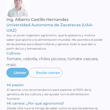
Ing. Alberto Castillo Hernandez
Universidad Autonoma de Zacatecas (UAA-
UAZ)
Soy un joven ingeniero agrónomo, que le apasiona y motiva 
saber que aporta a la alimentacion mundial. Me asombra el poder 
de las plantas para desarrrollarse y generar todo lo que dan a 
partir de luz y temperatura.
Cultivos 
Tomate, cebolla, chiles picosos, tomate cascara, 
maiz.
Llamar
Enviar correo
Mi pasión
El aportar una recomendacion para explotar el 100% de la 
genetica de los cultivos y asi ayudar con la alimentacion 
humana. 
Mi carrera: ¿Por qué agronomía?
Desde niño tuve la intriga de saber como es que las plantas se 