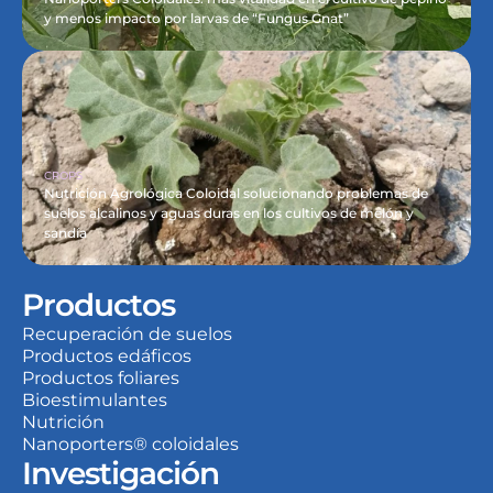
y menos impacto por larvas de “Fungus Gnat”
CROPS
Nutrición Agrológica Coloidal solucionando problemas de 
suelos alcalinos y aguas duras en los cultivos de melón y 
sandía
Productos
Recuperación de suelos
Productos edáficos
Productos foliares
Bioestimulantes
Nutrición
Nanoporters® coloidales
Investigación