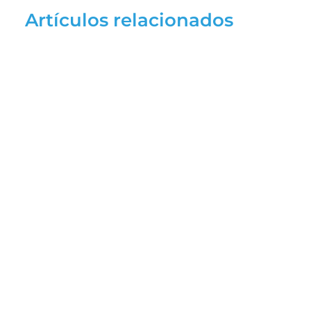
Artículos relacionados
TUT 03
¡Espéralo pronto!
Cómo hacer un plan nutricional con 
productos Nubiotek® para una solución 
madre