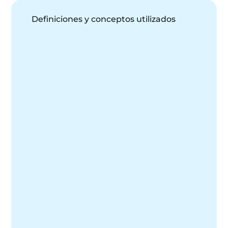
Definiciones y conceptos utilizados
Unidades Convencionales
Unidades de medida utilizadas en fertilizantes 
convencionales