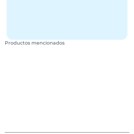
Unidades Reales Bioteksa
Unidades de medida reales utilizadas con los 
productos Nubiotek comparado al producto 
convencional
Productos mencionados
NUTRICIÓN EDÁFICA
NUTRICIÓN EDÁFICA
NUBIOTEK® 
NUBIOTEK® 
ULTRA Ca
ULTRA K
NUBIOTEK® ULTRA Ca
NUBIOTEK® ULTRA K