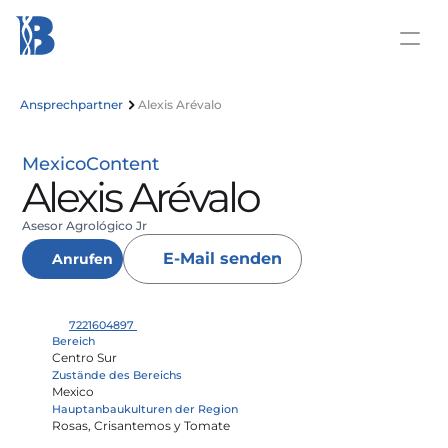
Ansprechpartner 
Alexis Arévalo 
Mexico
Content
Alexis Arévalo 
Asesor Agrológico Jr
E-Mail senden
Anrufen
7221604897 
Bereich
Centro Sur
Zustände des Bereichs
Mexico
Hauptanbaukulturen der Region
Rosas, Crisantemos y Tomate 