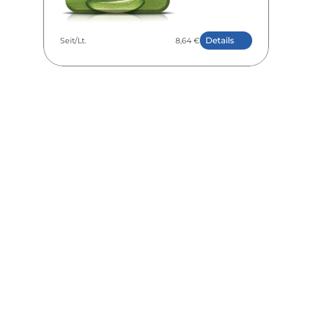
Details
Seit
/Lt.
8,64 €
NUBIOTEK® HYPER BMo
Dünger-Booster
Details
Seit
/Lt.
16,47 €