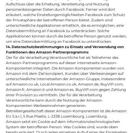
Aufschluss über die Erhebung, Verarbeitung und Nutzung 
personenbezogener Daten durch Facebook. Ferner wird dort 
erläutert, welche Einstellungsmöglichkeiten Facebook zum Schutz 
der Privatsphäre der betroffenen Person bietet. Zudem sind 
unterschiedliche Applikationen erhältlich, die es ermöglichen, eine 
Datenübermittlung an Facebook zu unterdrücken. Solche 
Applikationen können durch die betroffene Person genutzt werden, 
um eine Datenübermittlung an Facebook zu unterdrücken.
14. Datenschutzbestimmungen zu Einsatz und Verwendung von 
Funktionen des Amazon-Partnerprogramms
Der für die Verarbeitung Verantwortliche hat als Teilnehmer des 
Amazon-Partnerprogramms auf dieser Internetseite Amazon-
Komponenten integriert. Die Amazon-Komponenten wurden von 
Amazon mit dem Ziel konzipiert, Kunden über Werbeanzeigen auf 
unterschiedliche Internetseiten der Amazon-Gruppe, insbesondere 
auf Amazon.co.uk, Local.Amazon.co.uk, Amazon.de, BuyVIP.com, 
Amazon.fr, Amazon.it und Amazon.es. BuyVIP.com gegen Zahlung 
einer Provision zu vermitteln. Der für die Verarbeitung 
Verantwortliche kann durch die Nutzung der Amazon-
Komponenten Werbeeinnahmen generieren.
Betreibergesellschaft dieser Amazon-Komponenten ist die Amazon 
EU S.à.r.l, 5 Rue Plaetis, L-2338 Luxembourg, Luxemburg.
Amazon setzt ein Cookie auf dem informationstechnologischen 
System der betroffenen Person. Was Cookies sind, wurde oben 
bereits erläutert. Durch jeden einzelnen Aufruf einer der Einzelseiten 