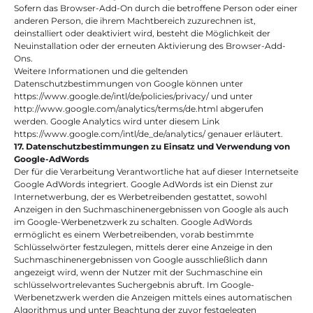
Sofern das Browser-Add-On durch die betroffene Person oder einer 
anderen Person, die ihrem Machtbereich zuzurechnen ist, 
deinstalliert oder deaktiviert wird, besteht die Möglichkeit der 
Neuinstallation oder der erneuten Aktivierung des Browser-Add-
Ons.
Weitere Informationen und die geltenden 
Datenschutzbestimmungen von Google können unter 
https://www.google.de/intl/de/policies/privacy/ und unter 
http://www.google.com/analytics/terms/de.html abgerufen 
werden. Google Analytics wird unter diesem Link 
https://www.google.com/intl/de_de/analytics/ genauer erläutert.
17. Datenschutzbestimmungen zu Einsatz und Verwendung von 
Google-AdWords
Der für die Verarbeitung Verantwortliche hat auf dieser Internetseite 
Google AdWords integriert. Google AdWords ist ein Dienst zur 
Internetwerbung, der es Werbetreibenden gestattet, sowohl 
Anzeigen in den Suchmaschinenergebnissen von Google als auch 
im Google-Werbenetzwerk zu schalten. Google AdWords 
ermöglicht es einem Werbetreibenden, vorab bestimmte 
Schlüsselwörter festzulegen, mittels derer eine Anzeige in den 
Suchmaschinenergebnissen von Google ausschließlich dann 
angezeigt wird, wenn der Nutzer mit der Suchmaschine ein 
schlüsselwortrelevantes Suchergebnis abruft. Im Google-
Werbenetzwerk werden die Anzeigen mittels eines automatischen 
Algorithmus und unter Beachtung der zuvor festgelegten 