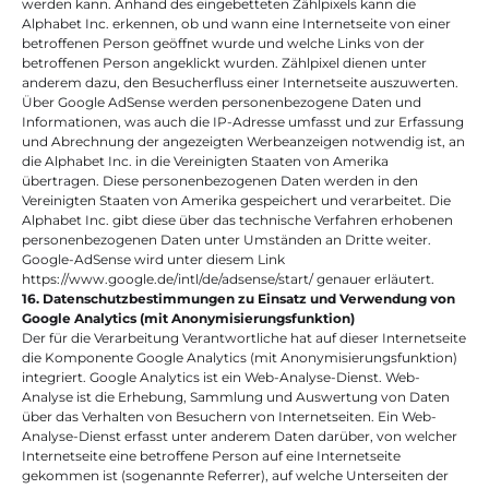
werden kann. Anhand des eingebetteten Zählpixels kann die 
Alphabet Inc. erkennen, ob und wann eine Internetseite von einer 
betroffenen Person geöffnet wurde und welche Links von der 
betroffenen Person angeklickt wurden. Zählpixel dienen unter 
anderem dazu, den Besucherfluss einer Internetseite auszuwerten.
Über Google AdSense werden personenbezogene Daten und 
Informationen, was auch die IP-Adresse umfasst und zur Erfassung 
und Abrechnung der angezeigten Werbeanzeigen notwendig ist, an 
die Alphabet Inc. in die Vereinigten Staaten von Amerika 
übertragen. Diese personenbezogenen Daten werden in den 
Vereinigten Staaten von Amerika gespeichert und verarbeitet. Die 
Alphabet Inc. gibt diese über das technische Verfahren erhobenen 
personenbezogenen Daten unter Umständen an Dritte weiter.
Google-AdSense wird unter diesem Link 
https://www.google.de/intl/de/adsense/start/ genauer erläutert.
16. Datenschutzbestimmungen zu Einsatz und Verwendung von 
Google Analytics (mit Anonymisierungsfunktion)
Der für die Verarbeitung Verantwortliche hat auf dieser Internetseite 
die Komponente Google Analytics (mit Anonymisierungsfunktion) 
integriert. Google Analytics ist ein Web-Analyse-Dienst. Web-
Analyse ist die Erhebung, Sammlung und Auswertung von Daten 
über das Verhalten von Besuchern von Internetseiten. Ein Web-
Analyse-Dienst erfasst unter anderem Daten darüber, von welcher 
Internetseite eine betroffene Person auf eine Internetseite 
gekommen ist (sogenannte Referrer), auf welche Unterseiten der 