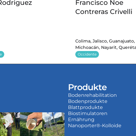
Rodriguez
Francisco Noe 
Contreras Crivelli
Colima, Jalisco, Guanajuato, 
Michoacán, Nayarit, Querét
e
Occidente
Produkte
Bodenrehabilitation
Bodenprodukte
Blattprodukte
Biostimulatoren
Ernährung
Nanoporter®-Kolloide