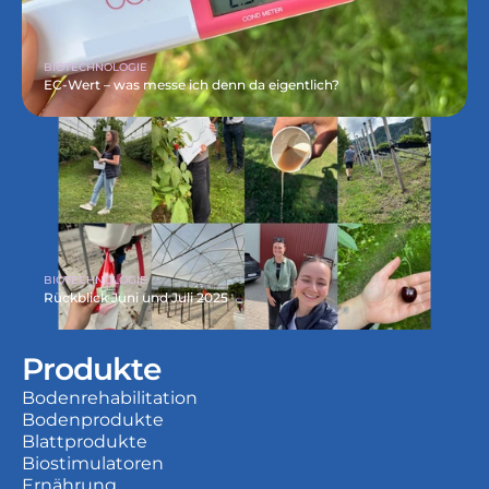
BIOTECHNOLOGIE
EC-Wert – was messe ich denn da eigentlich?
BIOTECHNOLOGIE
Rückblick Juni und Juli 2025
Produkte
Bodenrehabilitation
Bodenprodukte
Blattprodukte
Biostimulatoren
Ernährung