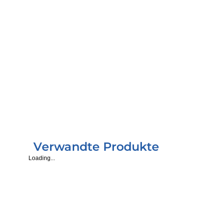
NUBIOTEK® ULTRA SN
195,64 €
20 L.
Verwandte Produkte
Loading...