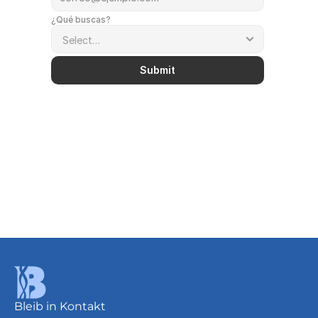
¿Qué buscas?
Submit
Bereich
Europe
Miriam Paßmann
Puesto
Fresa
Europe
Bleib in Kontakt