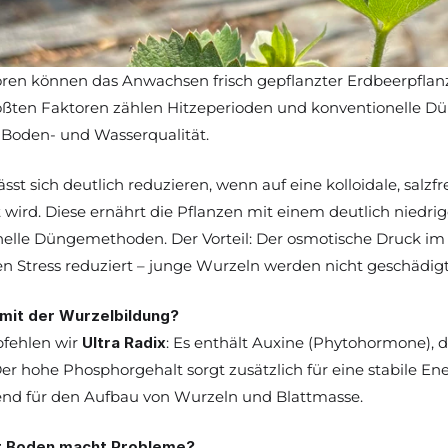
oren können das Anwachsen frisch gepflanzter Erdbeerpflanz
ßten Faktoren zählen Hitzeperioden und konventionelle Dün
 Boden- und Wasserqualität.
ässt sich deutlich reduzieren, wenn auf eine kolloidale, salz
 wird. Diese ernährt die Pflanzen mit einem deutlich niedrig
elle Düngemethoden. Der Vorteil: Der osmotische Druck im 
en Stress reduziert – junge Wurzeln werden nicht geschädigt
mit der Wurzelbildung?
fehlen wir 
Ultra Radix
: Es enthält Auxine (Phytohormone), d
er hohe Phosphorgehalt sorgt zusätzlich für eine stabile Ene
end für den Aufbau von Wurzeln und Blattmasse.
r Boden macht Probleme?