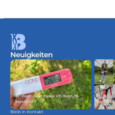
Salzfre
Miriam Pa
Neuigkeiten
BIOTECHNOLOGIE
EC-Wert – was messe ich denn da 
BIOTECHNOL
eigentlich?
Rückblick
Bleib in Kontakt