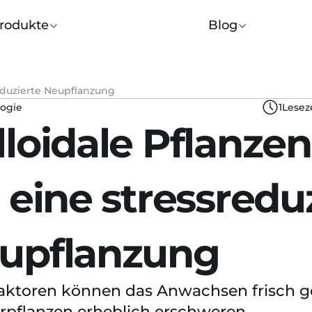
rodukte
Blog
eduzierte Neupflanzung
ogie
1
Lesez
lloidale Pflanze
 eine stressreduz
upflanzung
faktoren können das Anwachsen frisch ge
rpflanzen erheblich erschweren. 