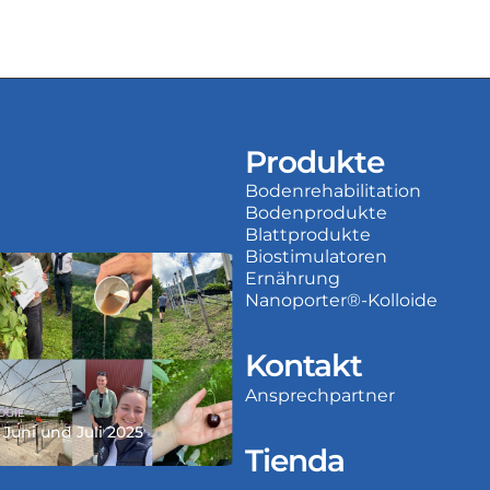
Produkte
ie Neupflanzung
Bodenrehabilitation
Bodenprodukte
ßmann
Blattprodukte
Biostimulatoren
Ernährung
Nanoporter®-Kolloide
Kontakt
Ansprechpartner
OGIE
 Juni und Juli 2025
Tienda