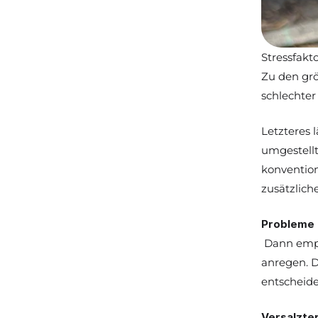
Stressfakt
Zu den grö
schlechter
Letzteres l
umgestellt
konvention
zusätzlich
Probleme 
 Dann emp
anregen. D
entscheid
Versalzte