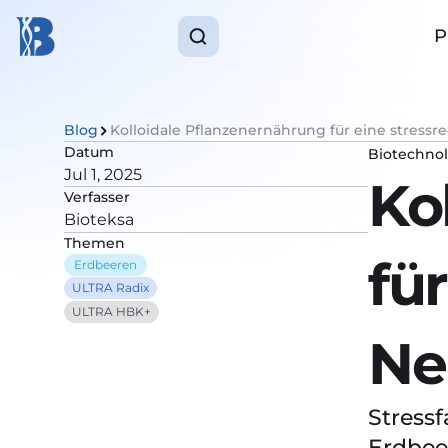
P
Blog
Kolloidale Pflanzenernährung für eine stressr
Datum
Biotechnol
Jul 1, 2025
Ko
Verfasser
Bioteksa
Themen
für
Erdbeeren
ULTRA Radix
ULTRA HBK+
Ne
Stress
Erdbee