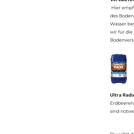
 Hier empf
des Bodens
Wasser bes
wir für di
Bodenvers
Ultra Radi
Erdbeeren.
sind notw