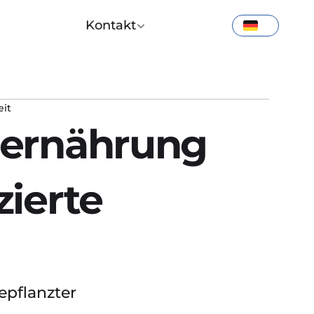
Kontakt
eit
nernährung 
ierte 
pflanzter 