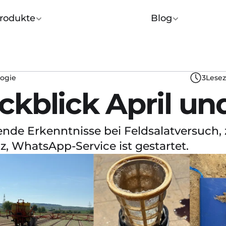
rodukte
Blog
ogie
3
Lesez
ckblick April un
nde Erkenntnisse bei Feldsalatversuch, z
, WhatsApp-Service ist gestartet.