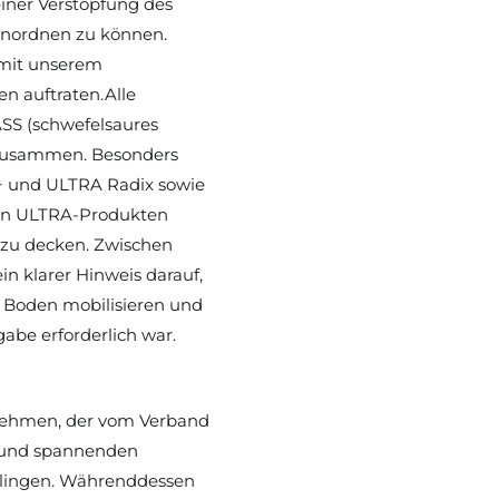
iner Verstopfung des 
inordnen zu können. 
mit unserem 
n auftraten.Alle 
SS (schwefelsaures 
zusammen. Besonders 
+
 und 
ULTRA Radix
 sowie 
n 
ULTRA-Produkten 
zu decken. Zwischen 
n klarer Hinweis darauf, 
 Boden mobilisieren und 
gabe erforderlich war.
nehmen, der vom Verband 
 und spannenden 
lingen. Währenddessen 