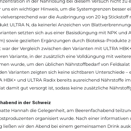
zentration in der Nährlösung bei diesem Versuch nicht zu e
für uns ein wichtiger Hinweis, um die Systemgrenzen besser e
vielversprechend war die Ausbringung von 20 kg Stickstoff 
ukt 
ULTRA N
, da keinerlei Anzeichen von Blattverbrennunge
rianten setzten sich aus einer Basisdüngung mit NPK und A
 sowie gezielten Ergänzungen durch Bioteksa-Produkte 
t war der Vergleich zwischen den Varianten mit 
ULTRA HBK
eren Variante, in der zusätzlich eine Volldüngung mit weitere
en wurde, um den üblichen Nährstoffbedarf von Feldsalat 
den Varianten zeigten sich keine sichtbaren Unterschiede – ei
A HBK+
 und 
ULTRA Radix
 bereits ausreichend Nährstoffe im
lat damit gut versorgt ist, sodass keine zusätzliche Nährstoff
habend in der Schweiz
 hatte Hannah die Gelegenheit, am Beerenfachabend teilzu
stproduzenten organisiert wurde. Nach einer informativen
g ließen wir den Abend bei einem gemeinsamen Drink ausk