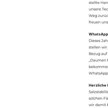
stellte Ha
unsere Tec
Weg zurück
freuen uns
WhatsApp 
Dieses Jah
stellen wi
Bezug auf 
„Daumen ho
bekommen s
WhatsApp-
Herzliche
Salzstabil
solchen Fä
wir damit 