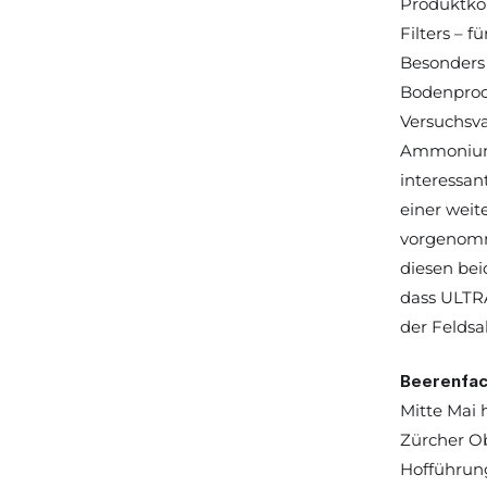
Produktkon
Filters – 
Besonders 
Bodenprod
Versuchsva
Ammonium)
interessan
einer weit
vorgenomm
diesen bei
dass 
ULTR
der Feldsa
Beerenfac
Mitte Mai
Zürcher Ob
Hofführun