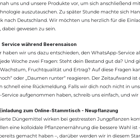
nnah uns und unsere Produkte vor, um sich anschließend m
hnologie auszutauschen. Zu später Stunde machte sich Han
 nach Deutschland. Wir möchten uns herzlich für die Einl
, dabei gewesen zu sein.
Service während Beerensaison
r haben wir uns dazu entschieden, den WhatsApp-Service all
r jede Woche zwei Fragen: Steht dein Bestand gut da? Und gi
Wachstum, Fruchtqualität und Ertrag? Auf diese Fragen ka
ch“ oder „Daumen runter“ reagieren. Der Zeitaufwand ist da
chnell eine Rückmeldung. Falls wir dich noch nicht in unser
Service aufgenommen haben, schreib uns einfach, und wir 
 Einladung zum Online-Stammtisch - Neupflanzung 
isierte Düngemittel wirken bei gestressten Jungpflanzen kon
llen eine kolloidale Pflanzenernährung die bessere Wahl ist
bereits gemacht haben –, darüber werden wir in diesem Sta